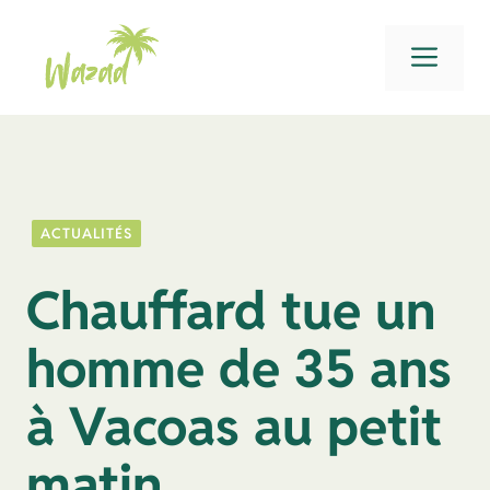
Aller
au
Men
contenu
ACTUALITÉS
Chauffard tue un
homme de 35 ans
à Vacoas au petit
matin