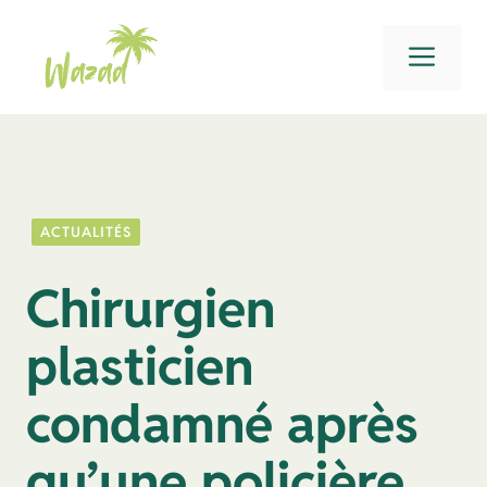
Aller
au
Men
contenu
ACTUALITÉS
Chirurgien
plasticien
condamné après
qu’une policière