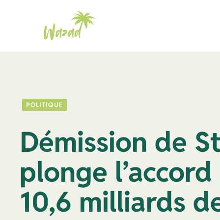
Aller
au
contenu
POLITIQUE
Démission de S
plonge l’accord
10,6 milliards d