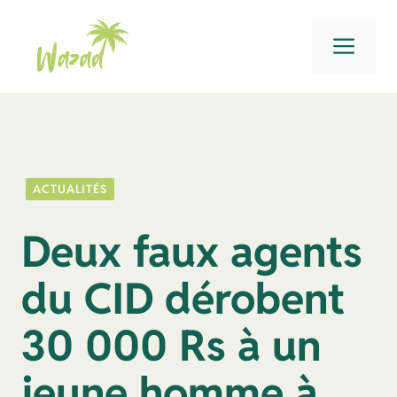
Aller
au
Men
contenu
ACTUALITÉS
Deux faux agents
du CID dérobent
30 000 Rs à un
jeune homme à