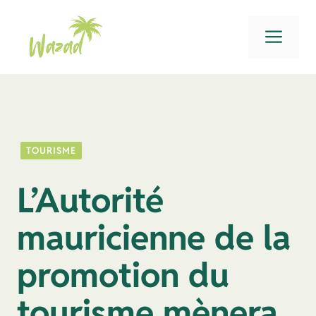
Aller
au
Men
contenu
TOURISME
L’Autorité
mauricienne de la
promotion du
tourisme mènera