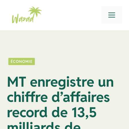
Aller
au
Men
contenu
ÉCONOMIE
MT enregistre un
chiffre d’affaires
record de 13,5
milliards de