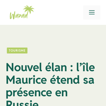
Aller
au
Men
contenu
TOURISME
Nouvel élan : l’île
Maurice étend sa
présence en
Russie